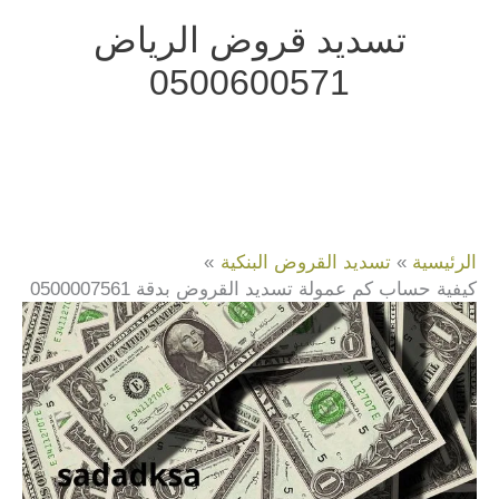
خطي
تسديد قروض الرياض
لى
0500600571
لمحتوى
الرئيسية
تسديد القروض البنكية
كيفية حساب كم عمولة تسديد القروض بدقة 0500007561