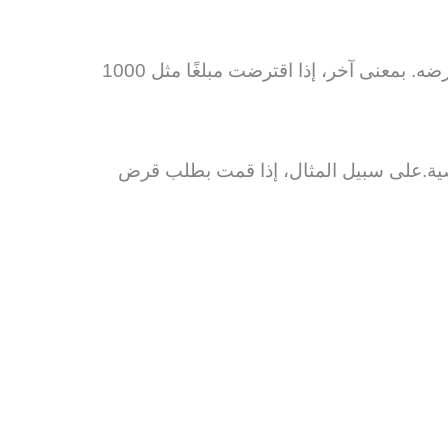
، حيث لا يتم تطبيق أي رسوم إضافية على المبلغ الذي تقترضه. بمعنى آخر، إذا اقترضت مبلغًا مثل 1000
صية.على سبيل المثال، إذا قمت بطلب قرض