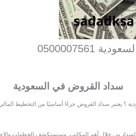
0500007561
سداد القروض في السعودية
؟ يعتبر سداد القروض جزءًا أساسيًا من التخطيط المالي لل
السداد من خلال أهم المكاتب. وسنستكشف الخطوات والإج