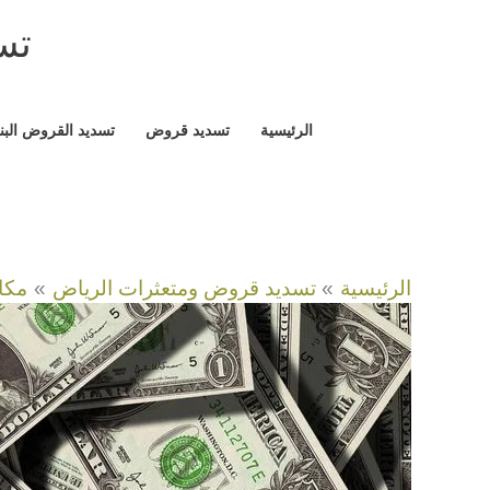
خطي
تسد
لى
لمحتوى
الرئيسية
تسديد قروض
تسديد القروض البن
الرئيسية
تسديد قروض ومتعثرات الرياض
مكا