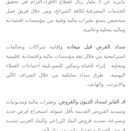
مايزيد عن 3 مليار ريال لقطاع الأفراد،التزام في تحقيق
الخدمات المصرفية لكافة الشرائح، ومن خلال فريق عمل
متخصص يتمتع بخبرات مالية وفنية من مؤسسات اقتصادية
ومالية محلية وعالمية.
سداد القرض قبل ميعاده
وإقامة شراكات وتحالفات
استراتيجية من خلال ثقة مؤسسات مالية واقتصادية إقليمية
ومحلية. إثراء للحياة وتمكين للنمو،تلبية احتياجات العملاء
اليومية، طرق سداد مختلفة من خلال الصراف الآلي
والانترنت والهاتف.
4ـ الفايز لسداد الديون والقروض
: وتعثرات مالية ومديونيات
وتسديد القروض القديمة بأقل عمولة، استخراج قرض جديد
وبسرعة، تسديد قروض البنك الزراعي والبنك العربي.تسديد
قروض العسكرو تحويل راتب من بنك لآخر.